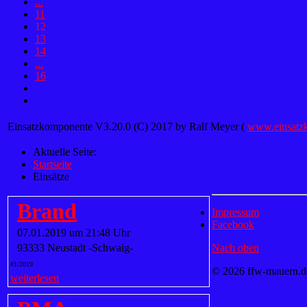
...
11
12
13
14
...
16
Einsatzkomponente V3.20.0 (C) 2017 by Ralf Meyer (
www.einsatz
Aktuelle Seite:
Startseite
Einsätze
Brand
Impressum
Facebook
07.01.2019 um 21:48 Uhr
93333 Neustadt -Schwaig-
Nach oben
#1/2019
© 2026 ffw-mauern.d
weiterlesen