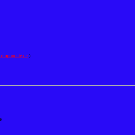
komponente.de
)
e