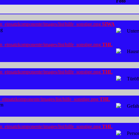
Foto
SIWA
ng
Unter
THL
Hausn
THL
Türöf
THL
rn
Gefah
THL
Perso