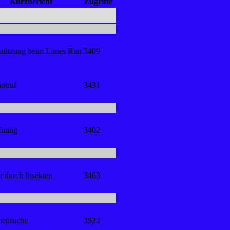
Kurzbericht
Zugriffe
stützung beim Limes Run
3409
otruf
3431
fnung
3402
r durch Insekten
3463
nensuche
3522