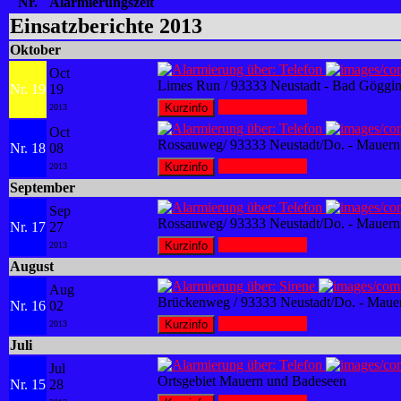
Nr.
Alarmierungszeit
Einsatzberichte 2013
Oktober
Oct
Limes Run / 93333 Neustadt - Bad Göggi
Nr. 19
19
Details ansehen
2013
Oct
Rossauweg/ 93333 Neustadt/Do. - Mauern
Nr. 18
08
Details ansehen
2013
September
Sep
Rossauweg/ 93333 Neustadt/Do. - Mauern
Nr. 17
27
Details ansehen
2013
August
Aug
Brückenweg / 93333 Neustadt/Do. - Maue
Nr. 16
02
Details ansehen
2013
Juli
Jul
Ortsgebiet Mauern und Badeseen
Nr. 15
28