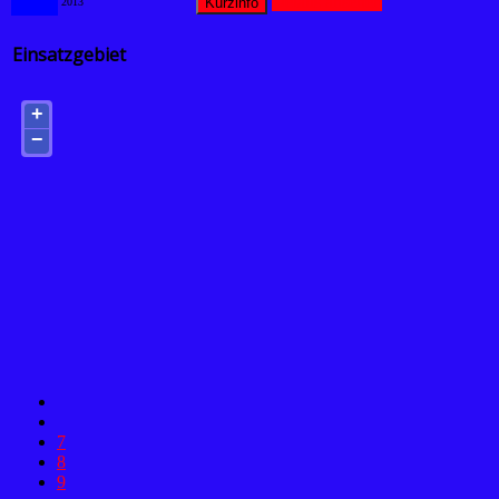
Details ansehen
2013
Einsatzgebiet
+
−
7
8
9